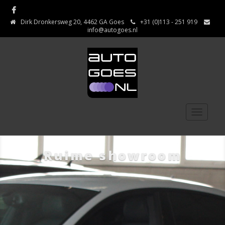
Facebook
Dirk Dronkersweg 20, 4462 GA Goes
+31 (0)113 - 251 919
info@autogoes.nl
Toggle
navigati
Ruime showroom